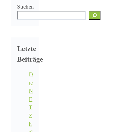
Suchen
Letzte
Beiträge
D
ie
N
E
T
Z
h