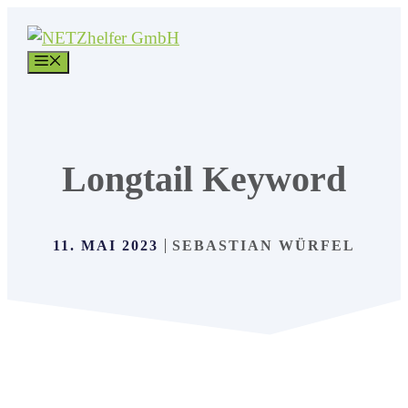
Inhalt
Zum
springen
Inhalt
MENÜ
springen
Longtail Keyword
11. MAI 2023
SEBASTIAN WÜRFEL